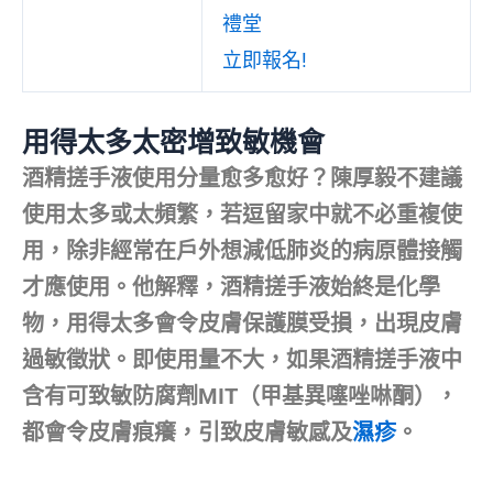
禮堂
立即報名!
用得太多太密增致敏機會
酒精搓手液使用分量愈多愈好？陳厚毅不建議
使用太多或太頻繁，若逗留家中就不必重複使
用，除非經常在戶外想減低肺炎的病原體接觸
才應使用。他解釋，酒精搓手液始終是化學
物，用得太多會令皮膚保護膜受損，出現皮膚
過敏徵狀。即使用量不大，如果酒精搓手液中
含有可致敏防腐劑MIT（甲基異噻唑啉酮），
都會令皮膚痕癢，引致皮膚敏感及
濕疹
。