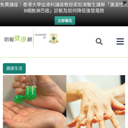
Skip
X
免費講座｜香港大學血液科講座教授梁如鴻醫生講解「瀰漫性大
B細胞淋巴癌」診斷及如何降低復發風險
to
立即報名
content
健康生活