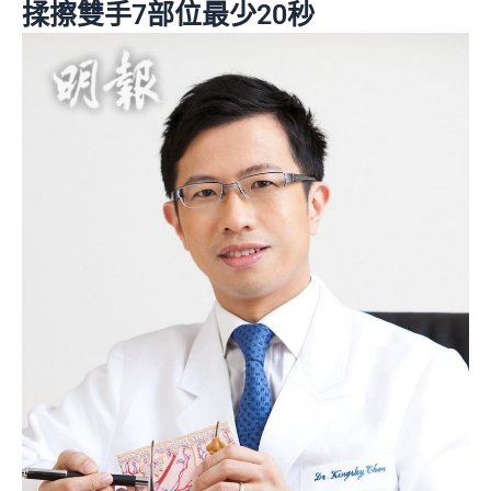
揉擦雙手7部位最少20秒