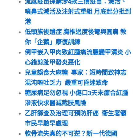
流感疫苗採購涉4款三價疫苗：滅活、
噴鼻式減活及注射式重組 月底起分批到
港
低頭族後遺症 胸椎過度後彎與圓肩 教
你「企鵝」康復訓練
倒甲嵌入甲肉致紅腫痛流膿變甲溝炎 小
心錯剪趾甲發炎惡化
兒童誤食大麻糖 專家：短時間致神志
混沌嘔吐乏力 嚴重可昏迷致命
糖尿病足勿忽視 小傷口3天未癒合紅腫
滲液快求醫減截肢風險
乙肝篩查及治理可預防肝癌 衞生署籲
市民早驗早處理
軟骨流失真的不可逆？新一代德國