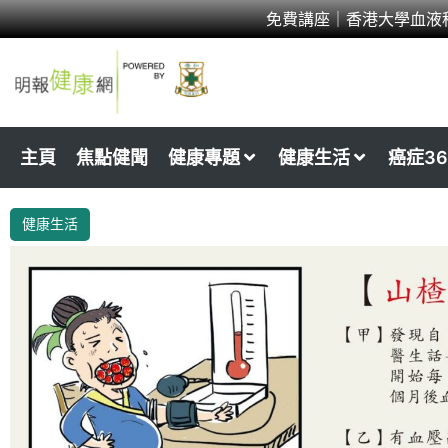
Skip
免費講座｜香港大學血液
to
content
主頁
焦點健聞
健康專題
健康生活
癌症36
健康生活