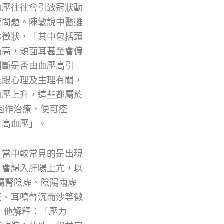
血壓往往會引致冠狀動
管問題。陳敏說中醫雖
牀徵狀，「其中包括頭
過高，頭面耳甚至會偏
判斷是否由血壓高引
能跟心理及生理有關，
血壓上升，這些都屬於
因作治療，便可痊
性高血壓」。
「當中較常見的是出現
，會歸入肝陽上亢，以
多屬腎陰虛、陰陽兩虛
花、耳鳴聲沉而沙等徵
，他解釋：「壓力