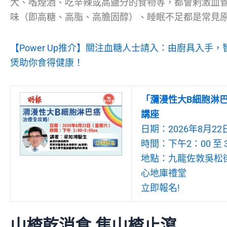
大、嗜煙酒、吃辛辣或高鹽分的食物等，都會剌激血
味（即高糖、高脂、高膽固醇）、睡眠不足都是常見
【Power Up推介】關注血糖人士請入：由廚具入手
煲助你食得健康！
「瀰漫性大B細胞淋巴
講座
日期：2026年8月22
時間：下午2：00 至 
地點：九龍佐敦吳松街1
心地庫禮堂
立即報名!
山楂乾消食 焦山楂止瀉