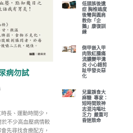
低頭族後遺
症 胸椎過度
後彎與圓肩
教你「企
鵝」康復訓
練
倒甲嵌入甲
肉致紅腫痛
流膿變甲溝
炎 小心錯剪
趾甲發炎惡
尿病勿試
化
脂
兒童誤食大
麻糖 專家：
短時間致神
志混沌嘔吐
工時長、運動時間少，
乏力 嚴重可
昏迷致命
對於不少高血壓病情較
都會先尋找食療配方，