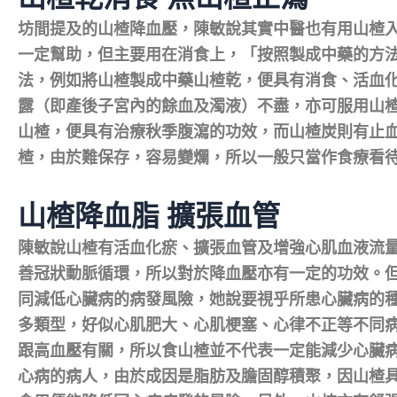
坊間提及的山楂降血壓，陳敏說其實中醫也有用山楂
一定幫助，但主要用在消食上，「按照製成中藥的方
法，例如將山楂製成中藥山楂乾，便具有消食、活血
露（即產後子宮內的餘血及濁液）不盡，亦可服用山
山楂，便具有治療秋季腹瀉的功效，而山楂炭則有止
楂，由於難保存，容易變爛，所以一般只當作食療看
山楂降血脂 擴張血管
陳敏說山楂有活血化瘀、擴張血管及增強心肌血液流
善冠狀動脈循環，所以對於降血壓亦有一定的功效。
同減低心臟病的病發風險，她說要視乎所患心臟病的
多類型，好似心肌肥大、心肌梗塞、心律不正等不同
跟高血壓有關，所以食山楂並不代表一定能減少心臟
心病的病人，由於成因是脂肪及膽固醇積聚，因山楂