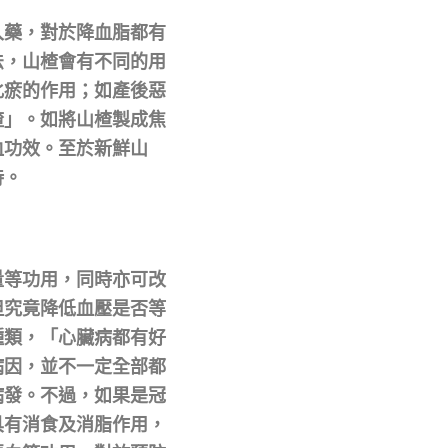
入藥，對於降血脂都有
法，山楂會有不同的用
化瘀的作用；如產後惡
楂」。如將山楂製成焦
血功效。至於新鮮山
待。
量等功用，同時亦可改
但究竟降低血壓是否等
種類，「心臟病都有好
病因，並不一定全部都
病發。不過，如果是冠
具有消食及消脂作用，