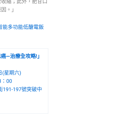
管收縮；此外，肥甘口
原因。」
，智能多功能低醣電飯
癌—治療全攻略!」
日(星期六)
3：00
91-197號突破中