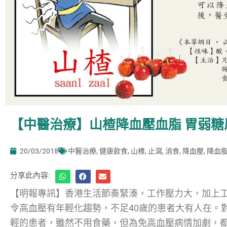
【中醫治療】山楂降血壓血脂 胃弱糖
20/03/2018
中醫治療
,
健康飲食
,
山楂
,
止瀉
,
消食
,
降血壓
,
降血
分享此內容:
【明報專訊】香港生活節奏緊湊，工作壓力大，加上
令高血壓有年輕化趨勢，不足40歲的患者大有人在。
輕的患者，雖然不用食藥，但為免高血壓病情加劇，