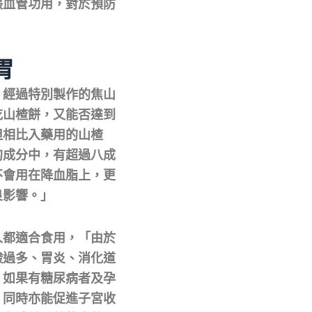
張血管功用，對於預防
胃
，經過特別製作的焦山
吃山楂餅，又能否達到
但相比入藥用的山楂
的成分中，有超過八成
不會用在降血脂上，更
良影響。」
人都適合食用，「由於
酸過多、胃炎、消化道
，如果有糖尿病者及孕
，同時亦能促進子宮收