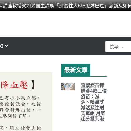
科講座教授梁如鴻醫生講解「瀰漫性大B細胞淋巴癌」診斷及如
Search
0
...
最新文章
流感疫苗採
購涉4款三價
疫苗：滅
活、噴鼻式
減活及注射
式重組 月底
起分批到港