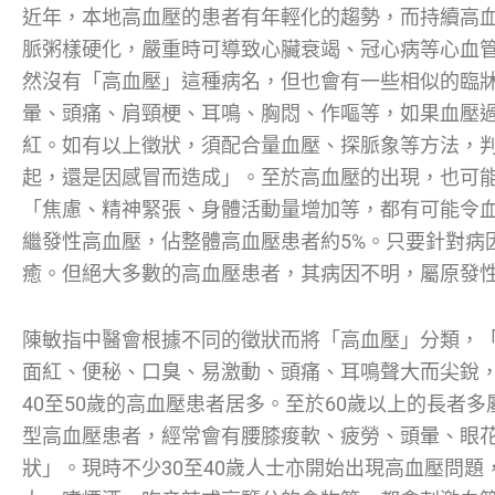
近年，本地高血壓的患者有年輕化的趨勢，而持續高
脈粥樣硬化，嚴重時可導致心臟衰竭、冠心病等心血
然沒有「高血壓」這種病名，但也會有一些相似的臨
暈、頭痛、肩頸梗、耳鳴、胸悶、作嘔等，如果血壓
紅。如有以上徵狀，須配合量血壓、探脈象等方法，
起，還是因感冒而造成」。至於高血壓的出現，也可
「焦慮、精神緊張、身體活動量增加等，都有可能令
繼發性高血壓，佔整體高血壓患者約5%。只要針對病
癒。但絕大多數的高血壓患者，其病因不明，屬原發
陳敏指中醫會根據不同的徵狀而將「高血壓」分類，
面紅、便秘、口臭、易激動、頭痛、耳鳴聲大而尖銳
40至50歲的高血壓患者居多。至於60歲以上的長者
型高血壓患者，經常會有腰膝痠軟、疲勞、頭暈、眼
狀」。現時不少30至40歲人士亦開始出現高血壓問題