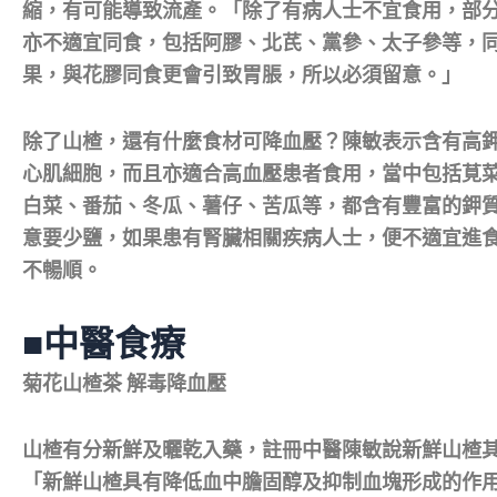
縮，有可能導致流產。「除了有病人士不宜食用，部
亦不適宜同食，包括阿膠、北芪、黨參、太子參等，
果，與花膠同食更會引致胃脹，所以必須留意。」
除了山楂，還有什麼食材可降血壓？陳敏表示含有高
心肌細胞，而且亦適合高血壓患者食用，當中包括莧
白菜、番茄、冬瓜、薯仔、苦瓜等，都含有豐富的鉀
意要少鹽，如果患有腎臟相關疾病人士，便不適宜進
不暢順。
■中醫食療
菊花山楂茶 解毒降血壓
山楂有分新鮮及曬乾入藥，註冊中醫陳敏說新鮮山楂
「新鮮山楂具有降低血中膽固醇及抑制血塊形成的作