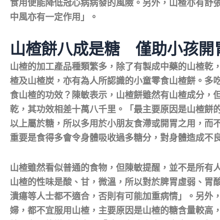
食用便能降低冠心病病發的風險。另外，山楂亦有舒
中風亦有一定作用」。
山楂餅八成是糖 僅助小孩開
山楂的加工產品種類繁多，除了有製成中藥的山楂乾
楂及山楂炭，亦有為人所認識的小童零食山楂餅。多
食山楂的功效？陳敏表示，山楂餅雖然有山楂成分，
乾，其功效相差十萬八千里。「最主要原因是山楂餅
以上屬於糖，所以多用於小朋友食滯或開胃之用，而
重要是食得多會令身體吸收過多糖分，對身體造成不
山楂雖然看似普通的食物，但陳敏提醒，並不是所有
山楂的性味是酸、甘，微溫，所以對於脾胃虛弱、胃
潰瘍等人士都不適合，否則有可能加重病情」。另外
婦，都不宜服用山楂，主要原因是山楂的糖含量較高