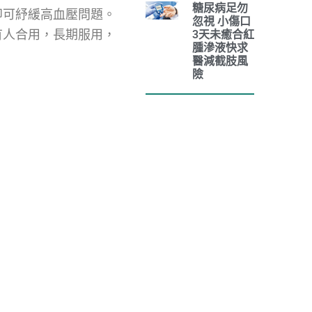
糖尿病足勿
即可紓緩高血壓問題。
忽視 小傷口
有人合用，長期服用，
3天未癒合紅
腫滲液快求
。
醫減截肢風
險