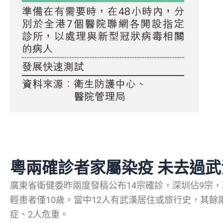
粵兩確診者家屬染疫 未去過武
廣東省衛健委昨兩度發稿公布14宗確診，深圳佔9宗，
輕患者僅10歲。當中12人有武漢居住或旅行史，其餘
症、2人危重。