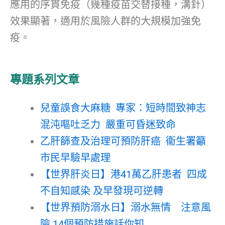
應用的序貫免疫（幾種疫苗交替接種，溝針）
效果顯著，適用於風險人群的大規模加強免
疫。
專題系列文章
兒童誤食大麻糖 專家：短時間致神志
混沌嘔吐乏力 嚴重可昏迷致命
乙肝篩查及治理可預防肝癌 衞生署籲
市民早驗早處理
【世界肝炎日】港41萬乙肝患者 四成
不自知感染 及早發現可逆轉
【世界預防溺水日】溺水無情 注意風
險 14個預防措施話你知