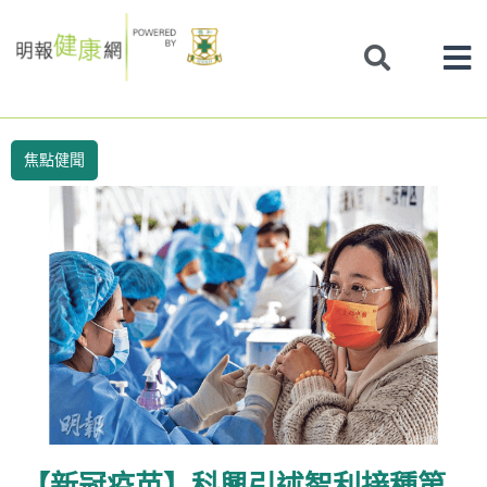
Skip
to
content
焦點健聞
【新冠疫苗】科興引述智利接種第