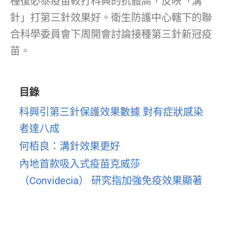
種復必泰疫苗較打科興的抗體高，反映「溝
針」打第三針效果好。衛生防護中心轄下的聯
合科學委員會下周開會討論接種第三針新冠疫
苗。
目錄
科興引第三針保護效果數據 對有症狀感染
者達八成
何栢良：溝針效果更好
內地首款吸入式疫苗克威莎
（Convidecia） 研究指加強免疫效果顯著