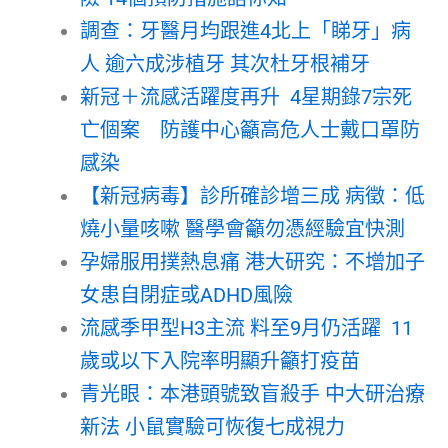
調查：牙醫月均跟進4北上「睇牙」病
人 逾六成涉植牙 其次杜牙根補牙
新冠＋流感活躍度再升 4星期錄7宗死
亡個案 防護中心籲高危人士戴口罩防
感染
【新冠病毒】診所確診增三成 病徵：低
燒小量咳嗽 醫學會籲勿憑經驗宜快測
孕婦服用撲熱息痛 港大研究：不增加子
女患自閉症或ADHD風險
流感季甲型H3主流 料至9月仍活躍 11
歲或以下入院率明顯升籲打疫苗
青光眼：本港頭號致盲殺手 中大研治療
新法 小鼠實驗可恢復七成視力