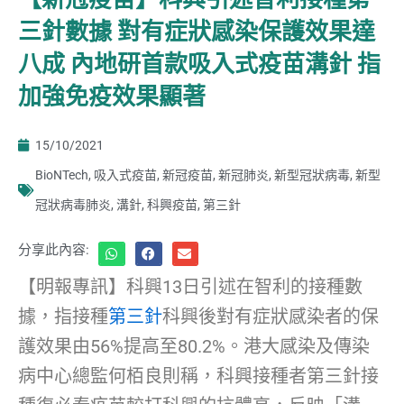
三針數據 對有症狀感染保護效果達
八成 內地研首款吸入式疫苗溝針 指
加強免疫效果顯著
15/10/2021
BioNTech
,
吸入式疫苗
,
新冠疫苗
,
新冠肺炎
,
新型冠狀病毒
,
新型
冠狀病毒肺炎
,
溝針
,
科興疫苗
,
第三針
分享此內容:
【明報專訊】科興13日引述在智利的接種數
據，指接種
第三針
科興後對有症狀感染者的保
護效果由56%提高至80.2%。港大感染及傳染
病中心總監何栢良則稱，科興接種者第三針接