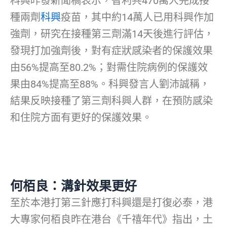
科興昨發新聞稿表示，智利共470萬人完成接
種兩劑
科興
疫苗，其中約14萬人已用科興作加
強劑，研究在接種第三劑滿14天後進行評估，
發現打加強劑後，對有症狀感染者的保護效果
由56%提高至80.2%；對需住院病例的保護效
果由84%提高至88%。科興發言人劉沛誠稱，
結果反映接種了第三劑科興人群，在預防感染
和住院方面有更好的保護效果。
何栢良：溝針效果更好
至於本港打第三針應打科興還是打復必泰，港
大專家何栢良昨在港台《千禧年代》指出，土