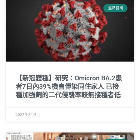
焦點健聞
【新冠變種】研究：Omicron BA.2患
者7日內39%機會傳染同住家人 已接
種加強劑的二代侵襲率較無接種者低
2022年2月4日