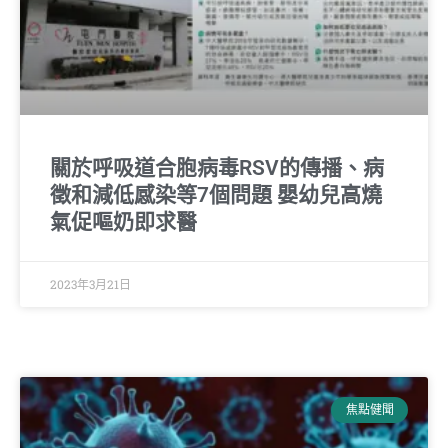
關於呼吸道合胞病毒RSV的傳播、病
徵和減低感染等7個問題 嬰幼兒高燒
氣促嘔奶即求醫
2023年3月21日
焦點健聞