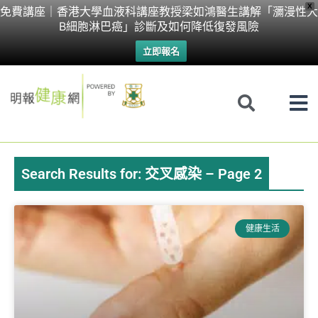
Skip
X
免費講座｜香港大學血液科講座教授梁如鴻醫生講解「瀰漫性大
B細胞淋巴癌」診斷及如何降低復發風險
to
立即報名
content
Search Results for: 交叉感染 – Page 2
Page
Page
Page
Page
Page
健康生活