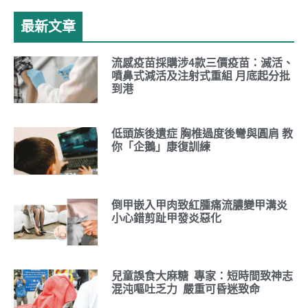
最新文章
流感疫苗採購涉4款三價疫苗：滅活、
噴鼻式減活及注射式重組 月底起分批
到港
低頭族後遺症 胸椎過度後彎與圓肩 教
你「企鵝」康復訓練
倒甲嵌入甲肉致紅腫痛流膿變甲溝炎
小心錯剪趾甲發炎惡化
兒童誤食大麻糖 專家：短時間致神志
混沌嘔吐乏力 嚴重可昏迷致命