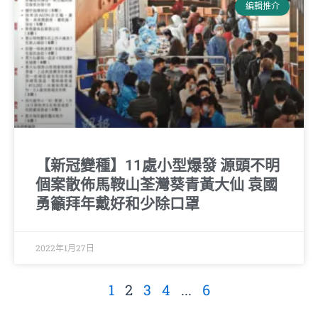
編輯推介
【新冠變種】11處小型爆發 源頭不明
個案散佈馬鞍山荃灣葵青黃大仙 袁國
勇籲拜年戴好和少除口罩
2022年1月27日
1
2
3
4
...
6