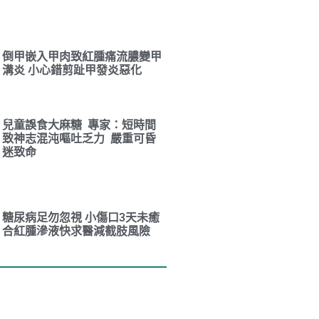
倒甲嵌入甲肉致紅腫痛流膿變甲
溝炎 小心錯剪趾甲發炎惡化
兒童誤食大麻糖 專家：短時間
致神志混沌嘔吐乏力 嚴重可昏
迷致命
糖尿病足勿忽視 小傷口3天未癒
合紅腫滲液快求醫減截肢風險