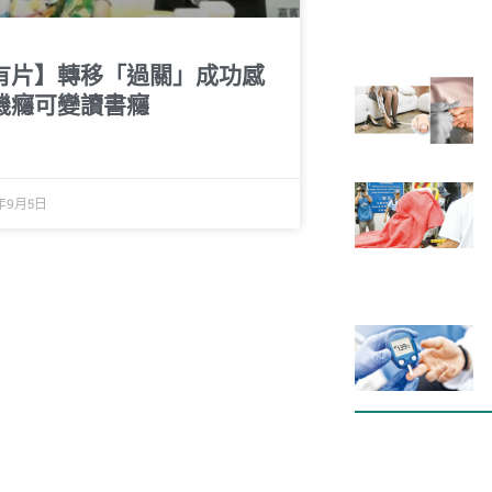
有片】轉移「過關」成功感
機癮可變讀書癮
6年9月5日