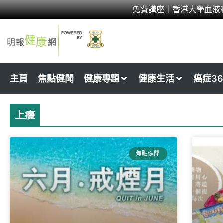
Skip
免費講座｜香港大學血液
to
content
主頁
焦點健聞
健康專題
健康生活
癌症36
上癮
焦點健聞