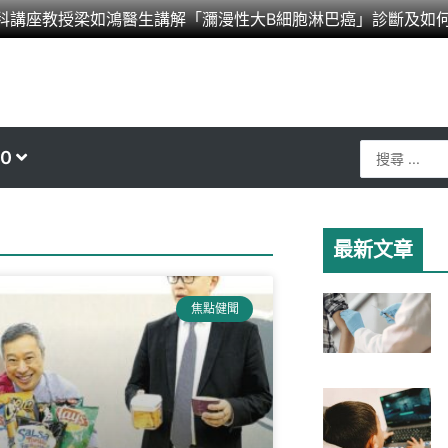
科講座教授梁如鴻醫生講解「瀰漫性大B細胞淋巴癌」診斷及如
Search
0
...
最新文章
焦點健聞