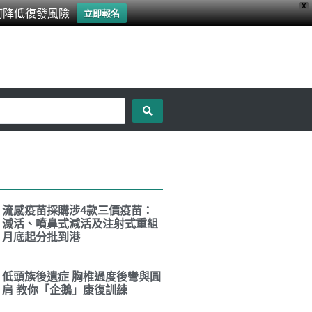
X
何降低復發風險
立即報名
流感疫苗採購涉4款三價疫苗：
滅活、噴鼻式減活及注射式重組
月底起分批到港
低頭族後遺症 胸椎過度後彎與圓
肩 教你「企鵝」康復訓練