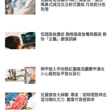
噴鼻式減活及注射式重組 月底起分批
到港
低頭族後遺症 胸椎過度後彎與圓肩 教
你「企鵝」康復訓練
倒甲嵌入甲肉致紅腫痛流膿變甲溝炎
小心錯剪趾甲發炎惡化
兒童誤食大麻糖 專家：短時間致神志
混沌嘔吐乏力 嚴重可昏迷致命