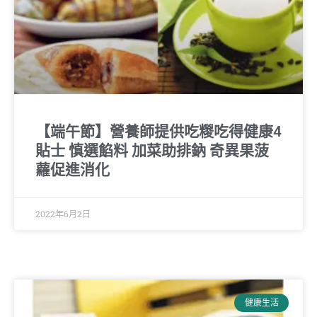
【端午節】營養師提供吃糉吃得健康4
貼士 慎選餡料 加菜助排鈉 奇異果菠
蘿促進消化
2022年6月2日
健康生活