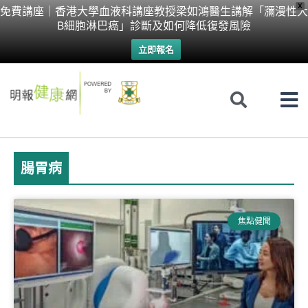
Skip
X
免費講座｜香港大學血液科講座教授梁如鴻醫生講解「瀰漫性大
B細胞淋巴癌」診斷及如何降低復發風險
to
立即報名
content
腸胃病
焦點健聞