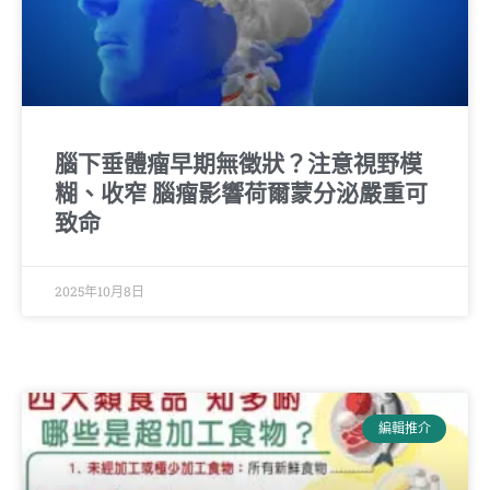
腦下垂體瘤早期無徵狀？注意視野模
糊、收窄 腦瘤影響荷爾蒙分泌嚴重可
致命
2025年10月8日
編輯推介