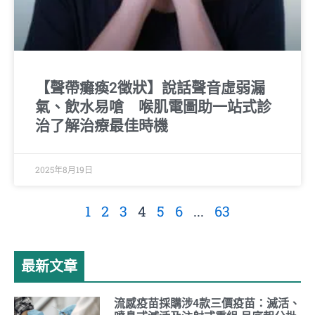
【聲帶癱瘓2徵狀】說話聲音虛弱漏
氣、飲水易嗆 喉肌電圖助一站式診
治了解治療最佳時機
2025年8月19日
1
2
3
4
5
6
...
63
最新文章
流感疫苗採購涉4款三價疫苗：滅活、