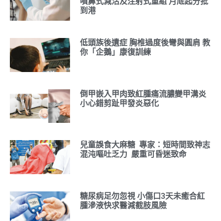
噴鼻式減活及注射式重組 月底起分批
到港
低頭族後遺症 胸椎過度後彎與圓肩 教
你「企鵝」康復訓練
倒甲嵌入甲肉致紅腫痛流膿變甲溝炎
小心錯剪趾甲發炎惡化
兒童誤食大麻糖 專家：短時間致神志
混沌嘔吐乏力 嚴重可昏迷致命
糖尿病足勿忽視 小傷口3天未癒合紅
腫滲液快求醫減截肢風險