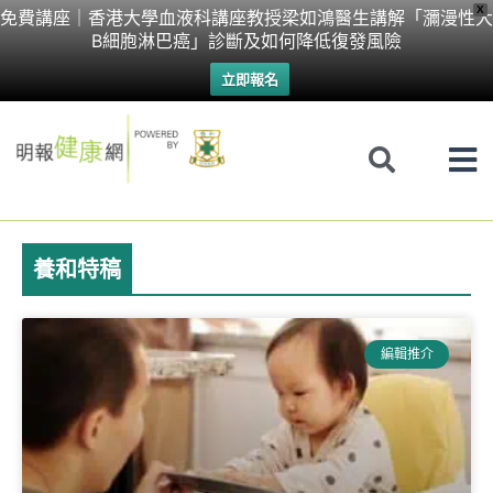
Skip
X
免費講座｜香港大學血液科講座教授梁如鴻醫生講解「瀰漫性大
B細胞淋巴癌」診斷及如何降低復發風險
to
立即報名
content
養和特稿
Page
Page
Page
Page
Page
Page
Page
編輯推介