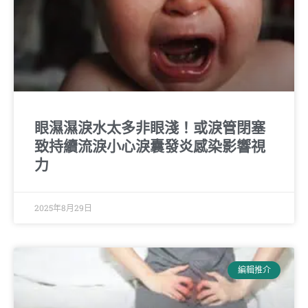
眼濕濕淚水太多非眼淺！或淚管閉塞
致持續流淚小心淚囊發炎感染影響視
力
2025年8月29日
編輯推介