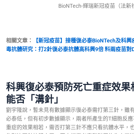
BioNTech-輝瑞新冠疫苗（法
相關文章：
【新冠疫苗】接種復必泰BioNTech及科
毒抗體研究：打2針復必泰抗體高科興9倍 料兩疫苗對D
科興復必泰預防死亡重症效果
能否「溝針」
劉宇隆說，暫未見有數據顯示復必泰需打第三針，雖
必泰低，但有初步數據顯示，兩者所產生的T細胞反應
重症的效果相若，需否打第三針不應只看抗體水平，也