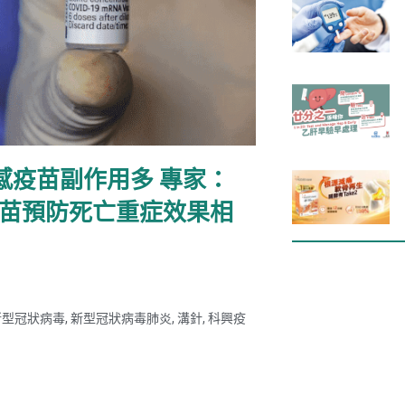
感疫苗副作用多 專家：
疫苗預防死亡重症效果相
新型冠狀病毒
,
新型冠狀病毒肺炎
,
溝針
,
科興疫