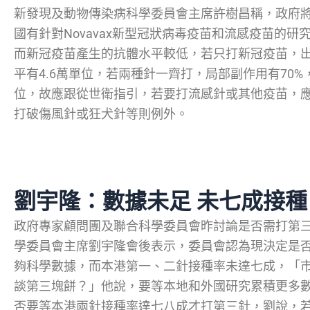
新發現及動物傳染病科學委員會主席許樹昌稱，政府將
國有針對Novavax新型冠狀病毒疫苗和流感疫苗的
而新冠疫苗產生的抗體水平較低，若只打新冠疫苗，出
平有4.6萬單位，若兩種針一齊打，局部副作用有70%
位，故應跟從世衛指引，若要打流感針或其他疫苗，應
打破傷風針或狂犬針等則例外。
劉宇隆：數據未足 未七成接種
政府專家顧問團及聯合科學委員會昨討論是否需打第
學委員會主席劉宇隆會後表示，委員會認為現決定是
夠科學數據，而本港第一、二針接種率未達七成，「
談第三塊餅？」他說，要等本地和外國研究累積更多
否要等本港兩針接種率達七八成才打第三針，劉說，