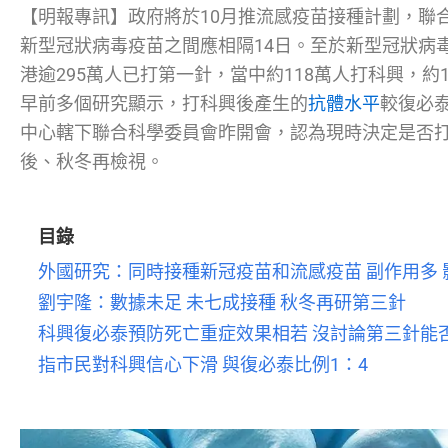
【明報專訊】政府將於10月推流感疫苗接種計劃，聯
新型冠狀病毒疫苗之間應相隔14日。至於新型冠狀病
港逾295萬人已打第一針，當中約118萬人打科興，約1
早前多個研究顯示，打科興後產生的
抗體水平
較復必
中心轄下聯合科學委員會昨開會，認為現時決定是否
後、秋冬再檢視。
目錄
外國研究：同時接種新冠疫苗和流感疫苗 副作用多
劉宇隆：數據未足 未七成接種 秋冬再研第三針
科興復必泰預防死亡重症效果相若 沒討論第三針能
指市民對科興信心下滑 與復必泰比例1：4