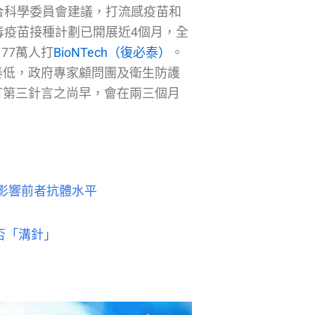
合科學委員會建議，打流感疫苗和
毒疫苗接種計劃已開展近4個月，全
77萬人打
BioNTech（復必泰）
。
泰低，政府專家顧問團及衛生防護
打第三針言之尚早，會在兩三個月
 影響前者抗體水平
否「溝針」