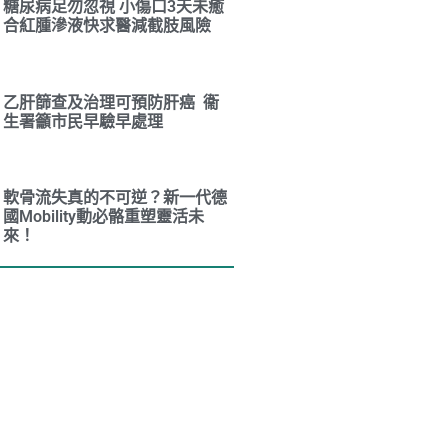
糖尿病足勿忽視 小傷口3天未癒
合紅腫滲液快求醫減截肢風險
乙肝篩查及治理可預防肝癌 衞
生署籲市民早驗早處理
軟骨流失真的不可逆？新一代德
國Mobility動必骼重塑靈活未
來！