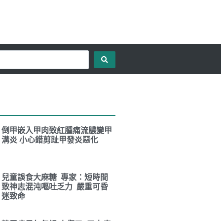
倒甲嵌入甲肉致紅腫痛流膿變甲
溝炎 小心錯剪趾甲發炎惡化
兒童誤食大麻糖 專家：短時間
致神志混沌嘔吐乏力 嚴重可昏
迷致命