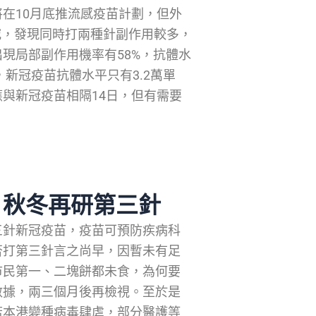
在10月底推流感疫苗計劃，但外
研究，發現同時打兩種針副作用較多，
現局部副作用機率有58%，抗體水
，新冠疫苗抗體水平只有3.2萬單
與新冠疫苗相隔14日，但有需要
 秋冬再研第三針
三針新冠疫苗，疫苗可預防疾病科
否打第三針言之尚早，因暫未有足
市民第一、二塊餅都未食，為何要
數據，兩三個月後再檢視。至於是
若本港變種病毒肆虐，部分醫護等