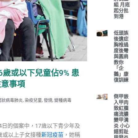
組 月底
起分批
到港
低頭族
後遺症
胸椎過
度後彎
與圓肩
教你
「企
歲或以下兒童佔9% 患
鵝」康
復訓練
注意事項
倒甲嵌
冠狀病毒肺炎
,
染疫兒童
,
發燒
,
變種病毒
入甲肉
致紅腫
痛流膿
變甲溝
4日的個案中，17歲以下青少年及
炎 小心
錯剪趾
3歲或以上子女接種
新冠疫苗
，她稱
甲發炎