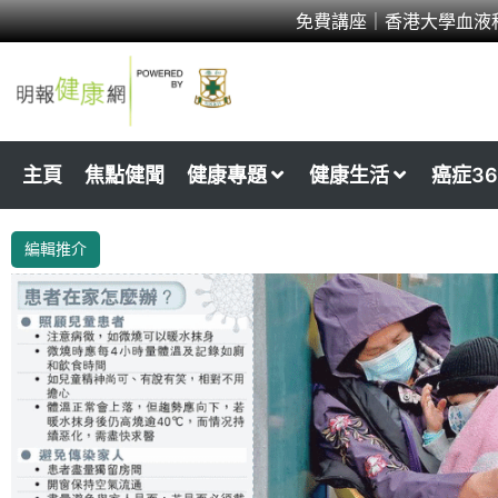
Skip
免費講座｜香港大學血液
to
content
主頁
焦點健聞
健康專題
健康生活
癌症36
編輯推介