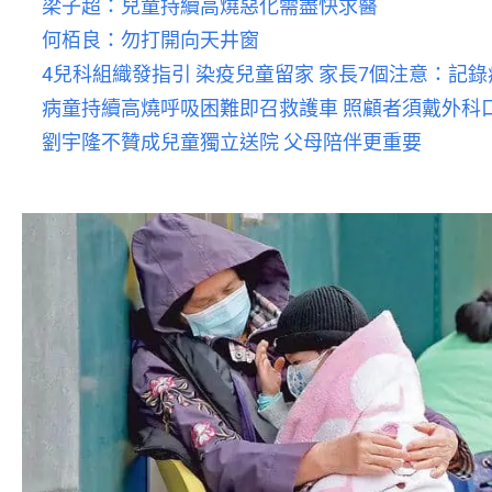
梁子超：兒童持續高燒惡化需盡快求醫
何栢良：勿打開向天井窗
4兒科組織發指引 染疫兒童留家 家長7個注意：記
病童持續高燒呼吸困難即召救護車 照顧者須戴外科
劉宇隆不贊成兒童獨立送院 父母陪伴更重要