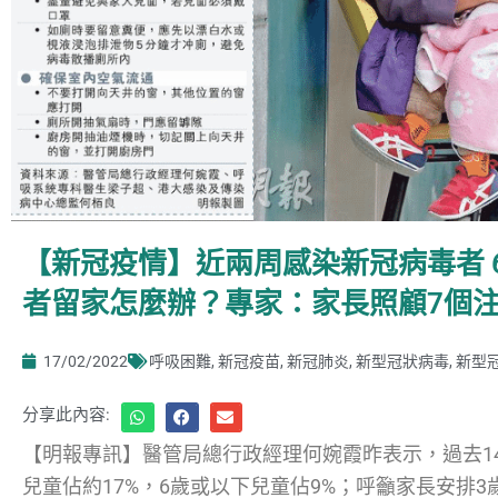
【新冠疫情】近兩周感染新冠病毒者 6
者留家怎麼辦？專家：家長照顧7個
17/02/2022
呼吸困難
,
新冠疫苗
,
新冠肺炎
,
新型冠狀病毒
,
新型
分享此內容:
【明報專訊】醫管局總行政經理何婉霞昨表示，過去1
兒童佔約17%，6歲或以下兒童佔9%；呼籲家長安排