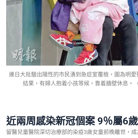
連日大批驗出陽性的市民湧到急症室覆檢，圖為明愛
結果，有婦人抱着小孩等候，靠着牆壁休息。
近兩周感染新冠個案 9％屬6
留醫兒童醫院深切治療部的染疫3歲女童前晚離世，成