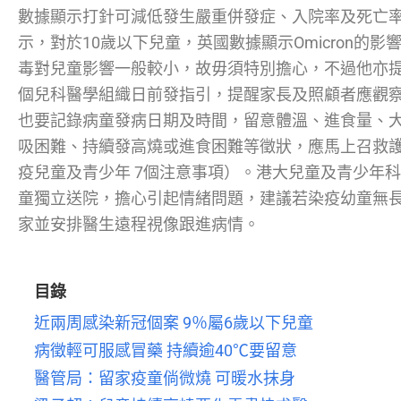
數據顯示打針可減低發生嚴重併發症、入院率及死亡
示，對於10歲以下兒童，英國數據顯示Omicron的影響
毒對兒童影響一般較小，故毋須特別擔心，不過他亦提
個兒科醫學組織日前發指引，提醒家長及照顧者應觀
也要記錄病童發病日期及時間，留意體溫、進食量、
吸困難、持續發高燒或進食困難等徵狀，應馬上召救護
疫兒童及青少年 7個注意事項）。港大兒童及青少年
童獨立送院，擔心引起情緒問題，建議若染疫幼童無
家並安排醫生遠程視像跟進病情。
目錄
近兩周感染新冠個案 9％屬6歲以下兒童
病徵輕可服感冒藥 持續逾40℃要留意
醫管局：留家疫童倘微燒 可暖水抹身