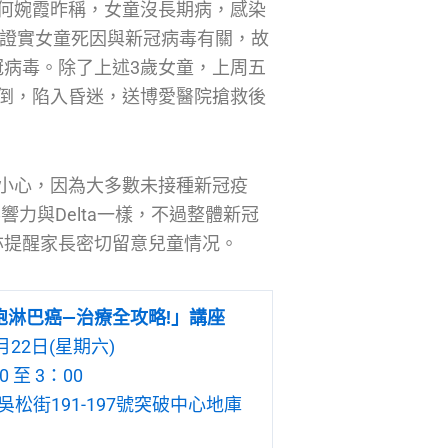
何婉霞昨稱，女童沒長期病，感染
，並證實女童死因與新冠病毒有關，故
病毒。除了上述3歲女童，上周五
倒，陷入昏迷，送博愛醫院搶救後
小心，因為大多數未接種新冠疫
響力與Delta一樣，不過整體新冠
亦提醒家長密切留意兒童情况。
胞淋巴癌—治療全攻略!」講座
月22日(星期六)
 至 3：00
松街191-197號突破中心地庫