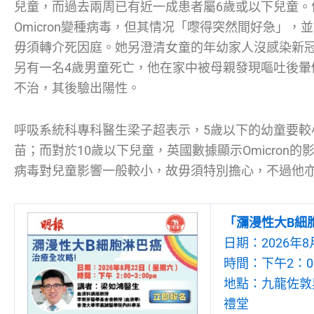
兒童，而過去兩周已有近一成患者屬6歲或以下兒童。
Omicron變種病毒，但其情况「嚟得突然間好急」
毋須轉介死因庭。她另澄清女童的年幼家人沒感染新冠
另有一名4歲男童死亡，他在家中被母親發現嘔吐後暈
不治，其後驗出陽性。
呼吸系統科專科醫生梁子超表示，5歲以下的幼童要較
苗；而對於10歲以下兒童，英國數據顯示Omicron的影
病毒對兒童影響一般較小，故毋須特別擔心，不過他
「瀰漫性大B細
日期：2026年8
時間：下午2：00
地點：九龍佐敦吳
禮堂