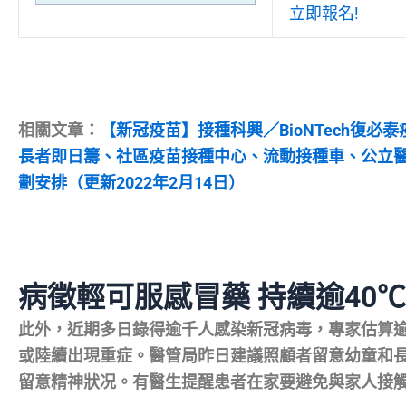
立即報名!
相關文章：
【新冠疫苗】接種科興／BioNTech復
長者即日籌、社區疫苗接種中心、流動接種車、公立
劃安排（更新2022年2月14日）
病徵輕可服感冒藥 持續逾40
此外，近期多日錄得逾千人感染新冠病毒，專家估算
或陸續出現重症。醫管局昨日建議照顧者留意幼童和
留意精神狀况。有醫生提醒患者在家要避免與家人接