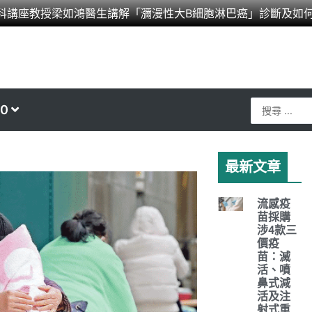
科講座教授梁如鴻醫生講解「瀰漫性大B細胞淋巴癌」診斷及如
Search
0
...
最新文章
流感疫
苗採購
涉4款三
價疫
苗：滅
活、噴
鼻式減
活及注
射式重