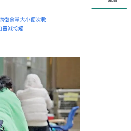
風險
錄病徵食量大小便次數
口罩減接觸