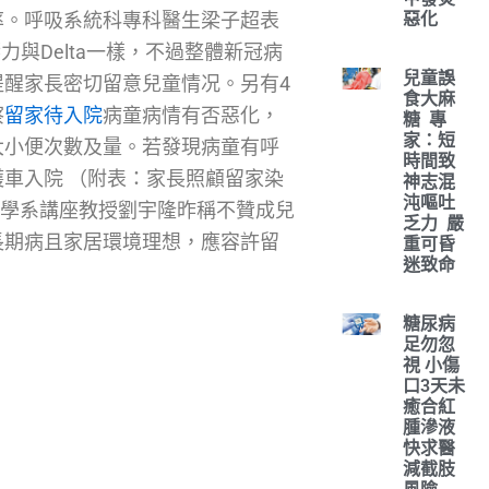
惡化
率。呼吸系統科專科醫生梁子超表
力與Delta一樣，不過整體新冠病
兒童誤
醒家長密切留意兒童情况。另有4
食大麻
察
留家待入院
病童病情有否惡化，
糖 專
家：短
大小便次數及量。若發現病童有呼
時間致
車入院 （附表：家長照顧留家染
神志混
沌嘔吐
科學系講座教授劉宇隆昨稱不贊成兒
乏力 嚴
長期病且家居環境理想，應容許留
重可昏
迷致命
糖尿病
足勿忽
視 小傷
口3天未
癒合紅
腫滲液
快求醫
減截肢