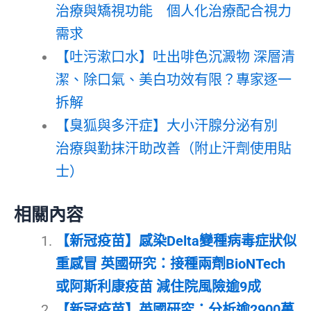
治療與矯視功能 個人化治療配合視力
需求
【吐污漱口水】吐出啡色沉澱物 深層清
潔、除口氣、美白功效有限？專家逐一
拆解
【臭狐與多汗症】大小汗腺分泌有別
治療與勤抹汗助改善（附止汗劑使用貼
士）
相關內容
【新冠疫苗】感染Delta變種病毒症狀似
重感冒 英國研究：接種兩劑BioNTech
或阿斯利康疫苗 減住院風險逾9成
【新冠疫苗】英國研究：分析逾2900萬