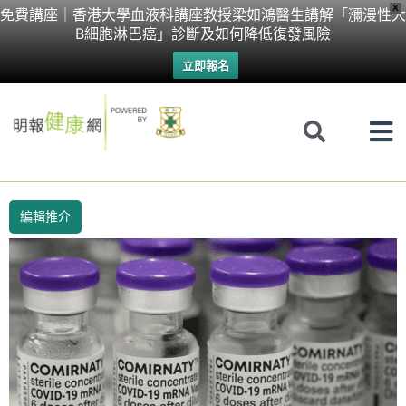
Skip
X
免費講座｜香港大學血液科講座教授梁如鴻醫生講解「瀰漫性大
B細胞淋巴癌」診斷及如何降低復發風險
to
立即報名
content
編輯推介