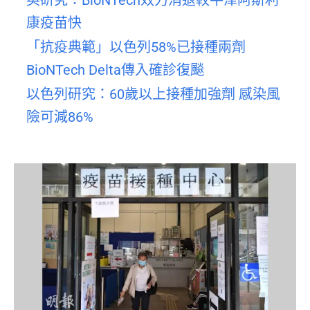
康疫苗快
「抗疫典範」以色列58%已接種兩劑
BioNTech Delta傳入確診復飈
以色列研究：60歲以上接種加強劑 感染風
險可減86%