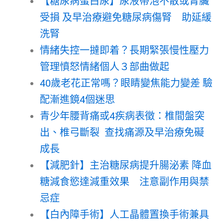
【糖尿病蛋白尿】尿液帶泡不散或腎臟
受損 及早治療避免糖尿病傷腎 助延緩
洗腎
情緒失控一撻即着？長期緊張慢性壓力
管理憤怒情緒個人３部曲做起
40歲老花正常嗎？眼睛變焦能力變差 驗
配漸進鏡4個迷思
青少年腰背痛或4疾病表徵：椎間盤突
出、椎弓斷裂 查找痛源及早治療免礙
成長
【減肥針】主治糖尿病提升腸泌素 降血
糖減食慾達減重效果 注意副作用與禁
忌症
【白內障手術】人工晶體置換手術兼具