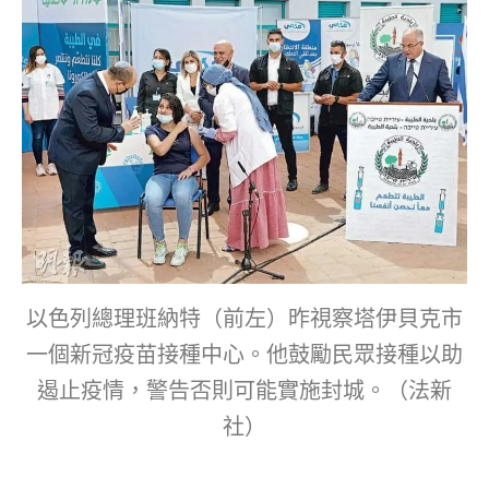
以色列總理班納特（前左）昨視察塔伊貝克市
一個新冠疫苗接種中心。他鼓勵民眾接種以助
遏止疫情，警告否則可能實施封城。（法新
社）