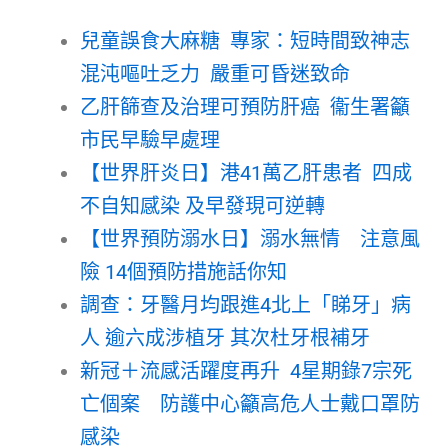
兒童誤食大麻糖 專家：短時間致神志
混沌嘔吐乏力 嚴重可昏迷致命
乙肝篩查及治理可預防肝癌 衞生署籲
市民早驗早處理
【世界肝炎日】港41萬乙肝患者 四成
不自知感染 及早發現可逆轉
【世界預防溺水日】溺水無情 注意風
險 14個預防措施話你知
調查：牙醫月均跟進4北上「睇牙」病
人 逾六成涉植牙 其次杜牙根補牙
新冠＋流感活躍度再升 4星期錄7宗死
亡個案 防護中心籲高危人士戴口罩防
感染