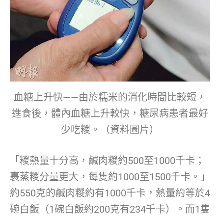
血糖上升快——由於糯米的消化時間比較短，
進食後，體內血糖上升較快，糖尿病患者最好
少吃糉。（資料圖片）
「糉熱量十分高，鹹肉糉約500至1000千卡；
裹蒸糉分量更大，每隻約1000至1500千卡。」
約550克的鹹肉糉約有1000千卡，熱量約等於4
碗白飯（1碗白飯約200克有234千卡）。而1隻