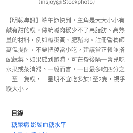
（insjoy@iStockphoto）
【明報專訊】端午節快到，主角是大大小小有
鹹有甜的糉。傳統鹹肉糉少不了高脂肪、高熱
量的材料，例如鹹蛋黃、肥豬肉。註冊營養師
萬侃提醒，不要把糉當小吃，建議當正餐並搭
配蔬菜。如果感到飽滯，可在餐後隔一會兒吃
水果或茶消滯。一般而言，一日最多吃四分之
一至一隻糉，一星期不宜吃多於1至2隻，視乎
糉大小。
目錄
糖尿病 影響血糖水平