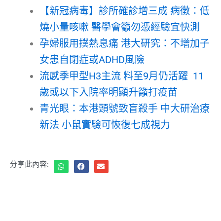
【新冠病毒】診所確診增三成 病徵：低
燒小量咳嗽 醫學會籲勿憑經驗宜快測
孕婦服用撲熱息痛 港大研究：不增加子
女患自閉症或ADHD風險
流感季甲型H3主流 料至9月仍活躍 11
歲或以下入院率明顯升籲打疫苗
青光眼：本港頭號致盲殺手 中大研治療
新法 小鼠實驗可恢復七成視力
分享此內容: