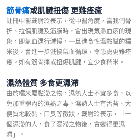
筋骨痛
或肌腱扭傷 更難痊癒
註冊中醫戴尉玲表示，從中醫角度，當我們骨
折、拉傷肌腱及筋膜時，會出現氣滯血瘀的現
象，即氣血運行減慢，一旦進食性溫黏膩的糯
米後，會進一步減慢氣血循環，令患處更難痊
癒。如有筋骨痛或扭傷肌腱，宜少食糯米。
濕熱體質 多食更濕滯
由於糯米屬黏滯之物，濕熱人士不宜多食，以
免加重體內的濕熱之毒。濕熱人士有舌苔、大
便質地較黏、口臭等徵狀，戴尉玲表示，「一
個濕滯的人，食了濕滯之物後，會變得更濕
滯」。