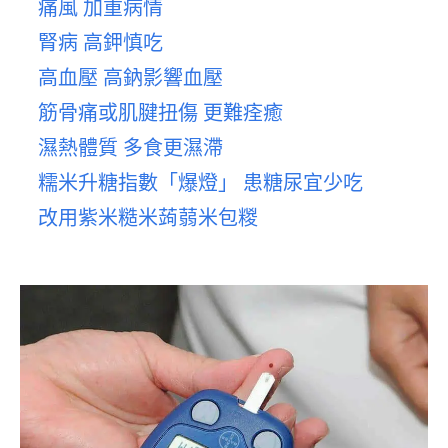
痛風 加重病情
腎病 高鉀慎吃
高血壓 高鈉影響血壓
筋骨痛或肌腱扭傷 更難痊癒
濕熱體質 多食更濕滯
糯米升糖指數「爆燈」 患糖尿宜少吃
改用紫米糙米蒟蒻米包糉