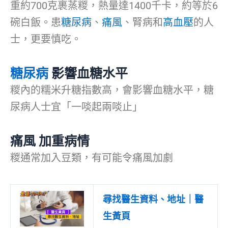
重約700克裹蒸糉，熱量達1400千卡，約等於6
碗白飯。患
糖尿病
、
痛風
、腎病和
高血壓
的人
士，更要慎吃。
糖尿病
影響血糖水平
糉內的糯米升糖指數高，會影響血糖水平，糖
尿病人士宜「一啖起兩啖止」
痛風 加重病情
糉通常加入豆類，有可能令痛風加劇
尋找醫生資料、地址｜醫
生黃頁