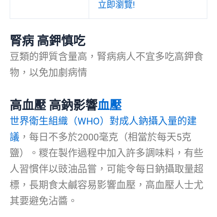
立即瀏覽!
腎病 高鉀慎吃
豆類的鉀質含量高，腎病病人不宜多吃高鉀食
物，以免加劇病情
高血壓 高鈉影響
血壓
世界衛生組織（WHO）對成人鈉攝入量的建
議
，每日不多於2000毫克（相當於每天5克
鹽）。糉在製作過程中加入許多調味料，有些
人習慣伴以豉油品嘗，可能令每日鈉攝取量超
標，長期食太鹹容易影響血壓，高血壓人士尤
其要避免沾醬。