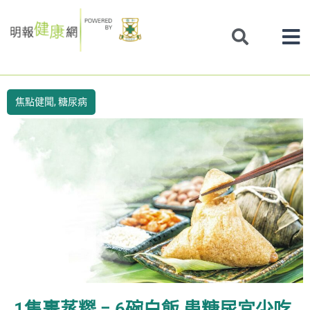
Skip
to
content
焦點健聞
,
糖尿病
1隻裹蒸糉 = 6碗白飯 患糖尿宜少吃