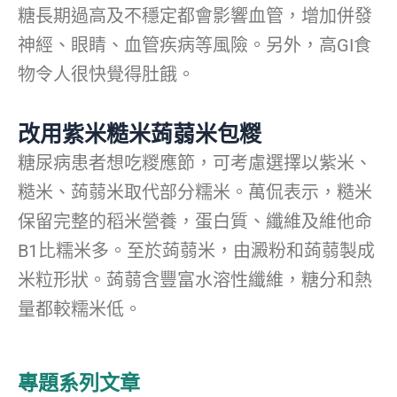
糖長期過高及不穩定都會影響血管，增加併發
神經、眼睛、血管疾病等風險。另外，高GI食
物令人很快覺得肚餓。
改用紫米糙米蒟蒻米包糉
糖尿病患者想吃糉應節，可考慮選擇以紫米、
糙米、蒟蒻米取代部分糯米。萬侃表示，糙米
保留完整的稻米營養，蛋白質、纖維及維他命
B1比糯米多。至於蒟蒻米，由澱粉和蒟蒻製成
米粒形狀。蒟蒻含豐富水溶性纖維，糖分和熱
量都較糯米低。
專題系列文章