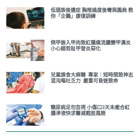
低頭族後遺症 胸椎過度後彎與圓肩 教
你「企鵝」康復訓練
倒甲嵌入甲肉致紅腫痛流膿變甲溝炎
小心錯剪趾甲發炎惡化
兒童誤食大麻糖 專家：短時間致神志
混沌嘔吐乏力 嚴重可昏迷致命
糖尿病足勿忽視 小傷口3天未癒合紅
腫滲液快求醫減截肢風險