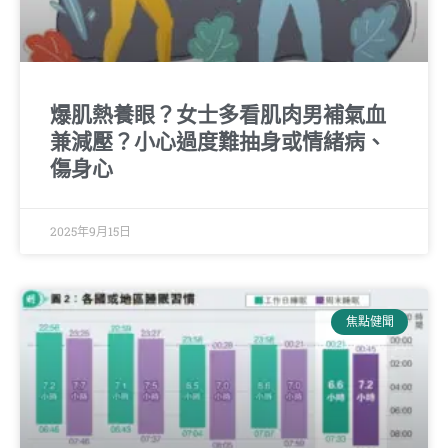
爆肌熱養眼？女士多看肌肉男補氣血
兼減壓？小心過度難抽身或情緒病、
傷身心
2025年9月15日
焦點健聞