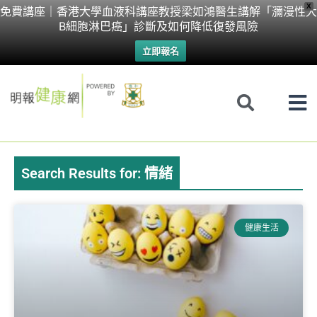
Skip
X
免費講座｜香港大學血液科講座教授梁如鴻醫生講解「瀰漫性大
B細胞淋巴癌」診斷及如何降低復發風險
to
立即報名
content
Search Results for: 情緒
Page
Page
Page
Page
健康生活