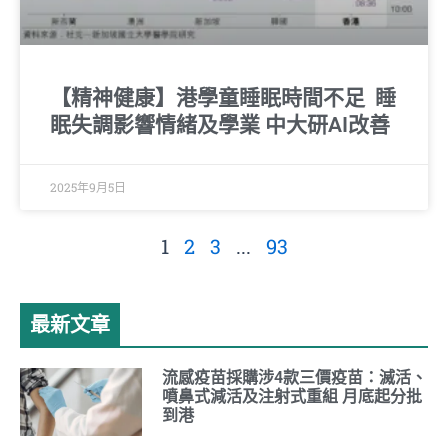
【精神健康】港學童睡眠時間不足 睡
眠失調影響情緒及學業 中大研AI改善
2025年9月5日
1
2
3
...
93
最新文章
流感疫苗採購涉4款三價疫苗：滅活、
噴鼻式減活及注射式重組 月底起分批
到港