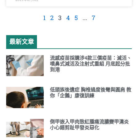
1
2
3
4
5
...
7
最新文章
流感疫苗採購涉4款三價疫苗：滅活、
噴鼻式減活及注射式重組 月底起分批
到港
低頭族後遺症 胸椎過度後彎與圓肩 教
你「企鵝」康復訓練
倒甲嵌入甲肉致紅腫痛流膿變甲溝炎
小心錯剪趾甲發炎惡化