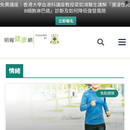
Skip
X
免費講座｜香港大學血液科講座教授梁如鴻醫生講解「瀰漫性大
B細胞淋巴癌」診斷及如何降低復發風險
to
立即報名
content
情緒
Page
Page
Page
Page
Page
Page
焦點健聞