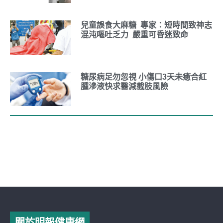
兒童誤食大麻糖 專家：短時間致神志
混沌嘔吐乏力 嚴重可昏迷致命
糖尿病足勿忽視 小傷口3天未癒合紅
腫滲液快求醫減截肢風險
關於明報健康網