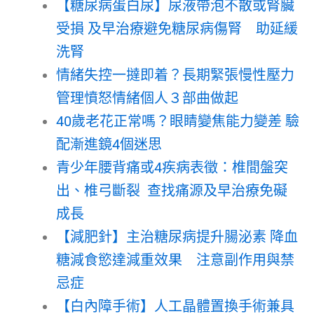
【糖尿病蛋白尿】尿液帶泡不散或腎臟
受損 及早治療避免糖尿病傷腎 助延緩
洗腎
情緒失控一撻即着？長期緊張慢性壓力
管理憤怒情緒個人３部曲做起
40歲老花正常嗎？眼睛變焦能力變差 驗
配漸進鏡4個迷思
青少年腰背痛或4疾病表徵：椎間盤突
出、椎弓斷裂 查找痛源及早治療免礙
成長
【減肥針】主治糖尿病提升腸泌素 降血
糖減食慾達減重效果 注意副作用與禁
忌症
【白內障手術】人工晶體置換手術兼具