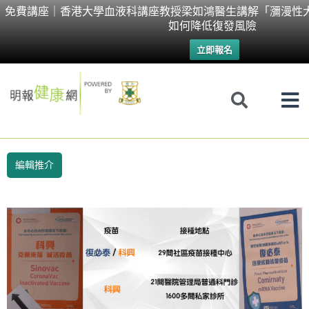
Skip
免費講座｜香港大學血液科講座教授梁如鴻醫生講解「瀰漫性
如何降低復發風險
to
立即報名
content
編輯推介