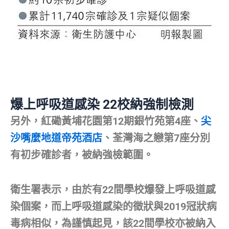
爆上呼吸道感染 22校納強制檢測
另外，紅磡黃埔花園第12期銀竹苑第4座、
尖
沙嘴麼地道帝苑酒店
、荃灣海之戀第7座分別
有初步確診者，被納強檢範圍。
衛生署表示，由於有22間學校爆發上呼吸道感
染個案，而上呼吸道感染的徵狀與2019冠狀病
毒病相似，為謹慎起見，該22間學校亦被納入