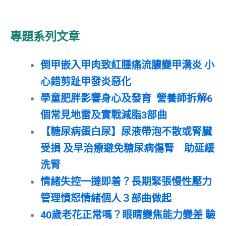
專題系列文章
倒甲嵌入甲肉致紅腫痛流膿變甲溝炎 小
心錯剪趾甲發炎惡化
學童肥胖影響身心及發育 營養師拆解6
個常見地雷及實戰減脂3部曲
【糖尿病蛋白尿】尿液帶泡不散或腎臟
受損 及早治療避免糖尿病傷腎 助延緩
洗腎
情緒失控一撻即着？長期緊張慢性壓力
管理憤怒情緒個人３部曲做起
40歲老花正常嗎？眼睛變焦能力變差 驗