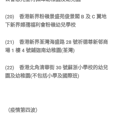
(20) 香港新界粉嶺景盛苑俊景閣 B 及 C 翼地
下新界婦孺福利會粉嶺幼兒學校
(21) 香港新界荃灣海盛路 28 號祈德尊新邨商
場 1 樓 4 號鋪迦南幼稚園(荃灣)
(22) 香港北角清華街 30 號蘇浙小學校的幼兒
園及幼稚園(不包括小學及國際班)
（疫情第四波）