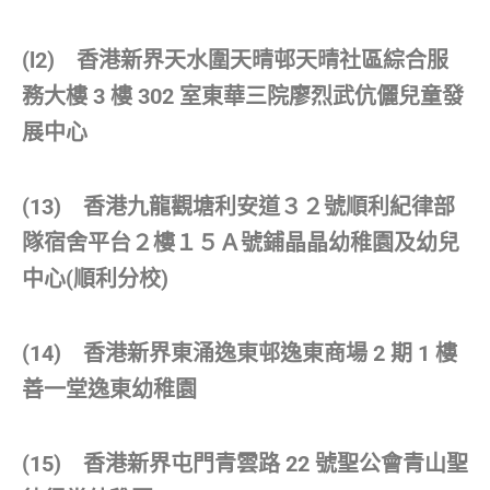
(l2) 香港新界天水圍天晴邨天晴社區綜合服
務大樓 3 樓 302 室東華三院廖烈武伉儷兒童發
展中心
(13) 香港九龍觀塘利安道３２號順利紀律部
隊宿舍平台２樓１５Ａ號鋪晶晶幼稚園及幼兒
中心(順利分校)
(14) 香港新界東涌逸東邨逸東商場 2 期 1 樓
善一堂逸東幼稚園
(15) 香港新界屯門青雲路 22 號聖公會青山聖