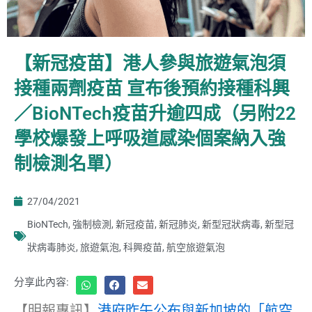
【新冠疫苗】港人參與旅遊氣泡須
接種兩劑疫苗 宣布後預約接種科興
／BioNTech疫苗升逾四成（另附22
學校爆發上呼吸道感染個案納入強
制檢測名單）
27/04/2021
BioNTech
,
強制檢測
,
新冠疫苗
,
新冠肺炎
,
新型冠狀病毒
,
新型冠
狀病毒肺炎
,
旅遊氣泡
,
科興疫苗
,
航空旅遊氣泡
分享此內容:
【明報專訊】
港府昨午公布與新加坡的「航空