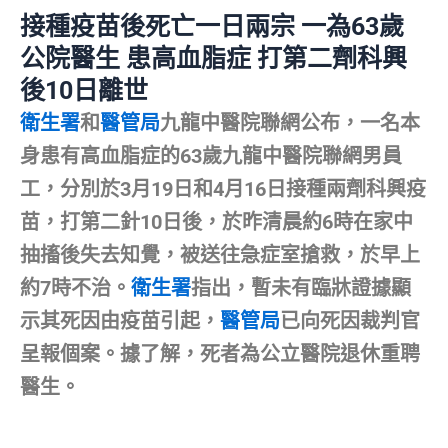
接種疫苗後死亡一日兩宗 一為63歲
公院醫生 患高血脂症 打第二劑科興
後10日離世
衛生署
和
醫管局
九龍中醫院聯網公布，一名本
身患有高血脂症的63歲九龍中醫院聯網男員
工，分別於3月19日和4月16日接種兩劑科興疫
苗，打第二針10日後，於昨清晨約6時在家中
抽搐後失去知覺，被送往急症室搶救，於早上
約7時不治。
衛生署
指出，暫未有臨牀證據顯
示其死因由疫苗引起，
醫管局
已向死因裁判官
呈報個案。據了解，死者為公立醫院退休重聘
醫生。