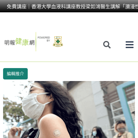
Skip
免費講座｜香港大學血液科講座教授梁如鴻醫生講解「瀰漫
to
content
編輯推介