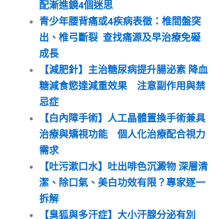
配漸進鏡4個迷思
青少年腰背痛或4疾病表徵：椎間盤突
出、椎弓斷裂 查找痛源及早治療免礙
成長
【減肥針】主治糖尿病提升腸泌素 降血
糖減食慾達減重效果 注意副作用與禁
忌症
【白內障手術】人工晶體置換手術兼具
治療與矯視功能 個人化治療配合視力
需求
【吐污漱口水】吐出啡色沉澱物 深層清
潔、除口氣、美白功效有限？專家逐一
拆解
【臭狐與多汗症】大小汗腺分泌有別