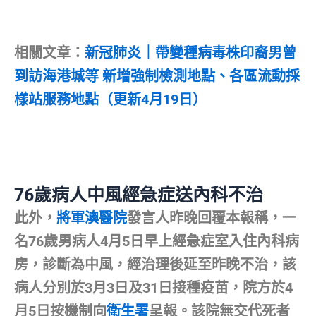
相關文章：
新冠肺炎｜帶變種病毒株印裔男曾
到訪海港城等 新增強制檢測地點、各區流動採
樣站服務地點（更新4月19日）
76歲病人中風經急症送內科不治
此外，
將軍澳醫院
發言人昨晚回覆本報稱，一
名76歲男病人4月5日早上經急症室入住內科病
房，診斷為中風，經治理後延至昨晚不治，該
病人分別於3月3日及31日接種疫苗，院方於4
月5日按機制向
衛生署
呈報。該院無交代死者