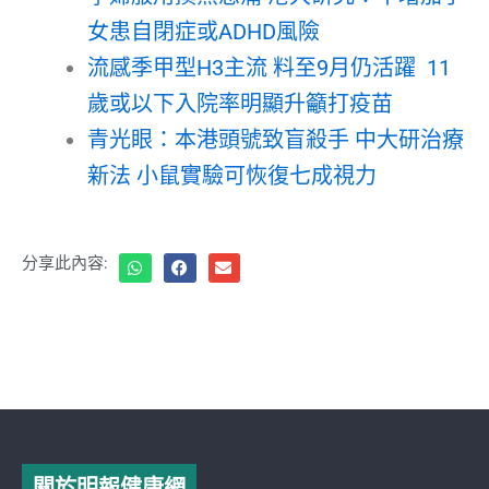
女患自閉症或ADHD風險
流感季甲型H3主流 料至9月仍活躍 11
歲或以下入院率明顯升籲打疫苗
青光眼：本港頭號致盲殺手 中大研治療
新法 小鼠實驗可恢復七成視力
分享此內容:
關於明報健康網