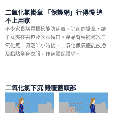
二氧化氯掛章 「保護網」行得慢 追
不上用家
不少家長購買標榜能防病毒、除菌的掛章，讓
子女夾在書包及衣服領口。產品聲稱能釋放二
氧化氯，佩戴半小時後，二氧化氯氣體能散播
及黏貼全身衣服，作身體保護網。
二氧化氯下沉 難覆蓋頭部