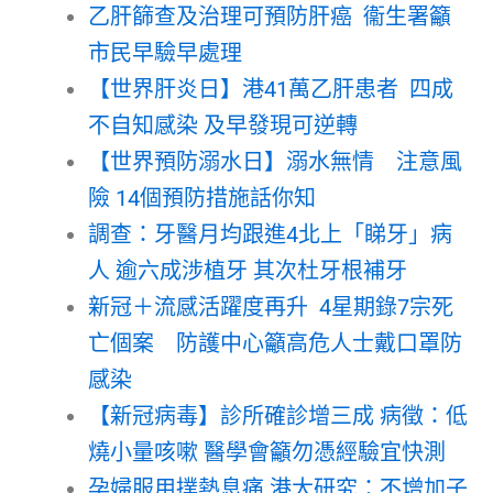
乙肝篩查及治理可預防肝癌 衞生署籲
市民早驗早處理
【世界肝炎日】港41萬乙肝患者 四成
不自知感染 及早發現可逆轉
【世界預防溺水日】溺水無情 注意風
險 14個預防措施話你知
調查：牙醫月均跟進4北上「睇牙」病
人 逾六成涉植牙 其次杜牙根補牙
新冠＋流感活躍度再升 4星期錄7宗死
亡個案 防護中心籲高危人士戴口罩防
感染
【新冠病毒】診所確診增三成 病徵：低
燒小量咳嗽 醫學會籲勿憑經驗宜快測
孕婦服用撲熱息痛 港大研究：不增加子