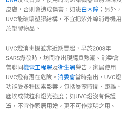
DNA
及蛋白質，使用時切忌讓機器直射眼睛及
皮膚，否則會造成傷害，如患
白內障
；另外，
UVC能破壞塑膠結構，不宜把紫外線消毒機用
於塑膠物品。
UVC燈消毒機並非近期冒起，早於2003年
SARS爆發時，坊間亦出現購買熱潮。消委會
曾聯同
機電工程署
及
衛生署
警告，家居使用
UVC燈有潛在危險。
消委會
當時指出，UVC燈
功能受多種因素影響，包括暴露時間、距離、
塵埃或微粒和燈光強度；如UVC燈沒有保護
罩，不宜作家居用途，更不可作照明之用。