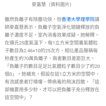
麥嘉慧（資料圖片）
雖然負離子有除塵功效，但
香港大學理學院
講
師麥嘉慧表示，負離子空氣淨化頸鏈釋放的負
離子濃度不足，室內消毒效果成疑。她解釋，
在攝氏25度氣溫下，每1立方米空間裏氣體粒
子數目為2.46×10的25次方，相比產品聲稱每
秒產生約70萬負離子，兩者數目差距巨大，
「負離子的數目足足比氣體粒子數目少了約20
個0」。她補充，假設在這1立方米的空間中，
有流感患者打噴嚏，帶病毒的飛沫四散，「這
部機要用多少秒，才可以把負離子充分釋放在
這空間中」？