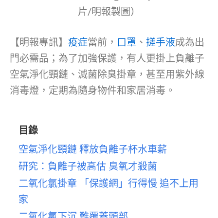
片/明報製圖）
【明報專訊】
疫症
當前，
口罩
、
搓手液
成為出
門必需品；為了加強保護，有人更掛上負離子
空氣淨化頸鏈、滅菌除臭掛章，甚至用紫外線
消毒燈，定期為隨身物件和家居消毒。
目錄
空氣淨化頸鏈 釋放負離子杯水車薪
研究：負離子被高估 臭氧才殺菌
二氧化氯掛章 「保護網」行得慢 追不上用
家
二氧化氯下沉 難覆蓋頭部